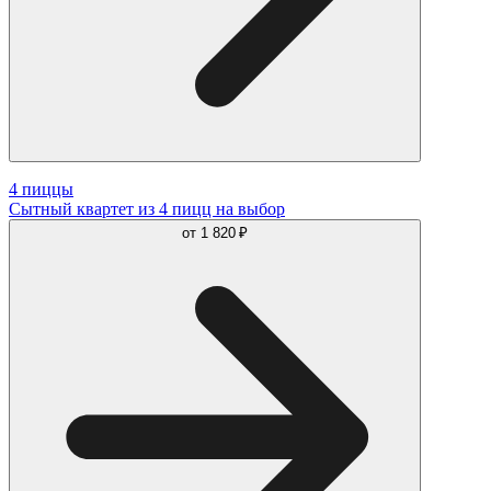
4 пиццы
Сытный квартет из 4 пицц на выбор
от
1 820 ₽