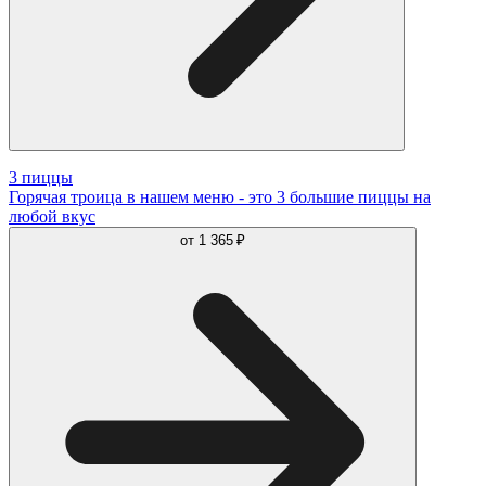
3 пиццы
Горячая троица в нашем меню - это 3 большие пиццы на
любой вкус
от
1 365 ₽