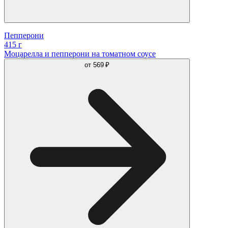
Пепперони
415 г
Моцарелла и пепперони на томатном соусе
от
569 ₽