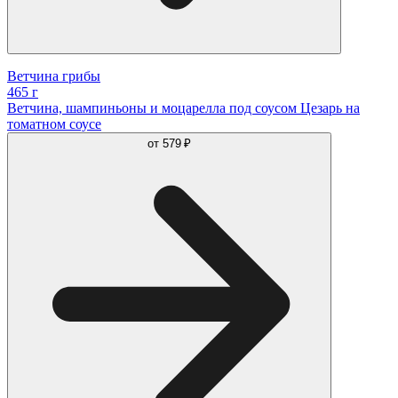
Ветчина грибы
465 г
Ветчина, шампиньоны и моцарелла под соусом Цезарь на
томатном соусе
от
579 ₽