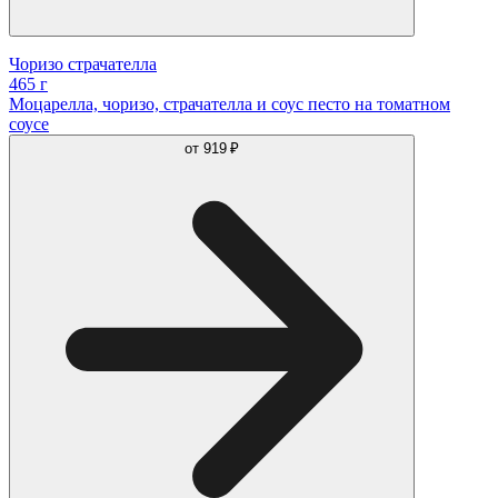
Чоризо страчателла
465 г
Моцарелла, чоризо, страчателла и соус песто на томатном
соусе
от
919 ₽