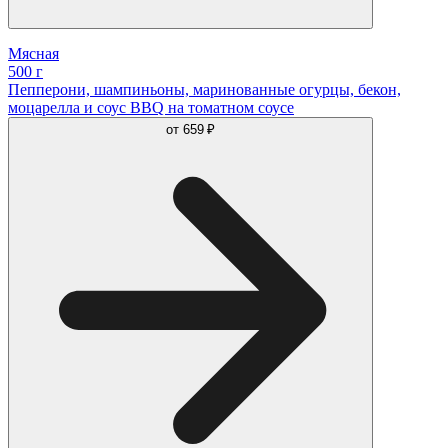
Мясная
500 г
Пепперони, шампиньоны, маринованные огурцы, бекон,
моцарелла и соус BBQ на томатном соусе
от
659 ₽