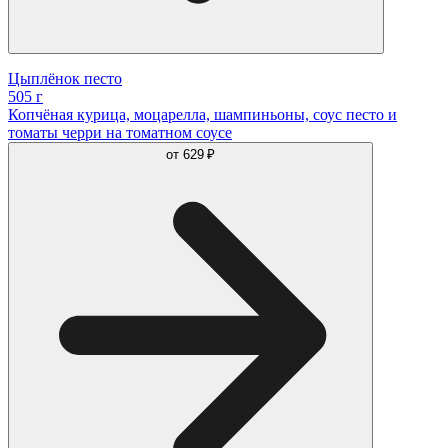
Цыплёнок песто
505 г
Копчёная курица, моцарелла, шампиньоны, соус песто и
томаты черри на томатном соусе
от
629 ₽