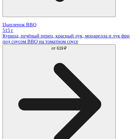
Цыпленок BBQ
515 г
Курица, печёный перец, красный лук, моцарелла и лук фри
под соусом BBQ на томатном соусе
от
619 ₽