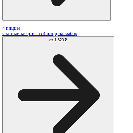
4 пиццы
Сытный квартет из 4 пицц на выбор
от
1 820 ₽