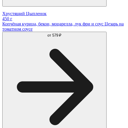
Хрустящий Цыпленок
450 г
Копчёная курица, бекон, моцарелла, лук фри и соус Цезарь на
томатном соусе
от
579 ₽