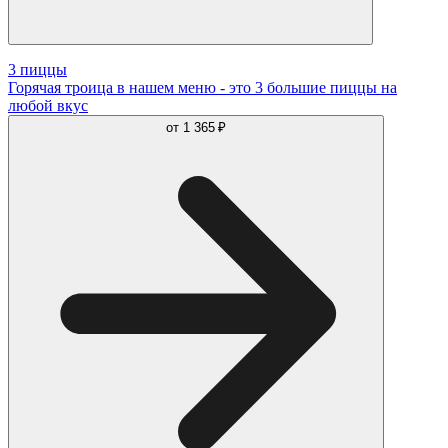
3 пиццы
Горячая троица в нашем меню - это 3 большие пиццы на
любой вкус
от
1 365 ₽