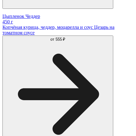
Цыпленок Чеддер
450 г
Копчёная курица, чеддер, моцарелла и соус Цезарь на
томатном соусе
от
555 ₽