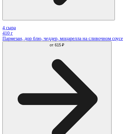
4 сыра
410 г
Пармезан, дор блю, чеддер, моцарелла на сливочном соусе
от
615 ₽