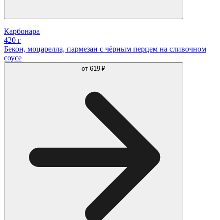
Карбонара
420 г
Бекон, моцарелла, пармезан с чёрным перцем на сливочном
соусе
от
619 ₽