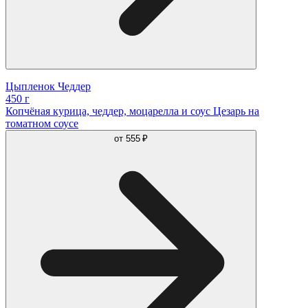
Цыпленок Чеддер
450 г
Копчёная курица, чеддер, моцарелла и соус Цезарь на
томатном соусе
от
555 ₽