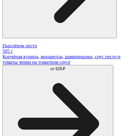
Цыплёнок песто
505 г
Копчёная курица, моцарелла, шампиньоны, соус песто и
томаты черри на томатном соусе
от
629 ₽