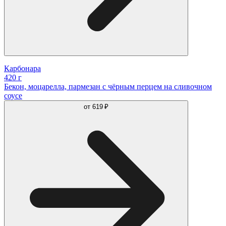
Карбонара
420 г
Бекон, моцарелла, пармезан с чёрным перцем на сливочном
соусе
от
619 ₽