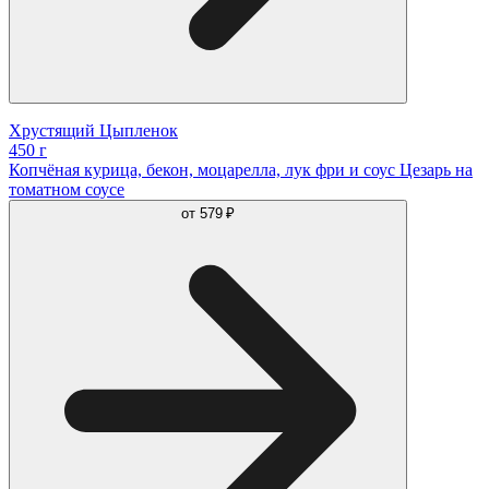
Хрустящий Цыпленок
450 г
Копчёная курица, бекон, моцарелла, лук фри и соус Цезарь на
томатном соусе
от
579 ₽