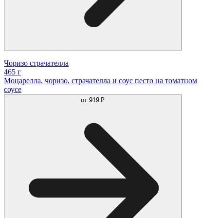
Чоризо страчателла
465 г
Моцарелла, чоризо, страчателла и соус песто на томатном
соусе
от
919 ₽