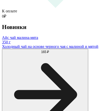
К оплате
0
₽
Новинки
Айс чай малина-мята
350 г
Холодный чай на основе черного чая с малиной и мятой
165 ₽