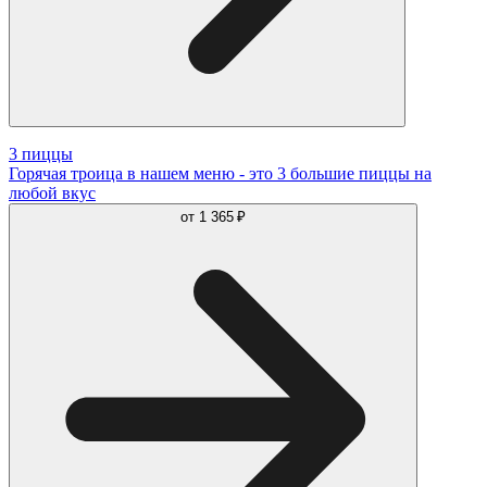
3 пиццы
Горячая троица в нашем меню - это 3 большие пиццы на
любой вкус
от
1 365 ₽