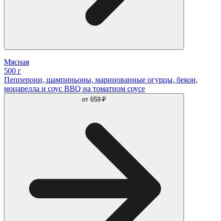
Мясная
500 г
Пепперони, шампиньоны, маринованные огурцы, бекон,
моцарелла и соус BBQ на томатном соусе
от
659 ₽