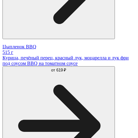
Цыпленок BBQ
515 г
Курица, печёный перец, красный лук, моцарелла и лук фри
под соусом BBQ на томатном соусе
от
619 ₽