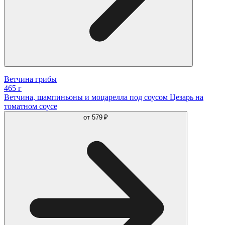
Ветчина грибы
465 г
Ветчина, шампиньоны и моцарелла под соусом Цезарь на
томатном соусе
от
579 ₽