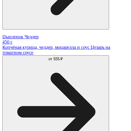
Цыпленок Чеддер
450 г
Копчёная курица, чеддер, моцарелла и соус Цезарь на
томатном соусе
от
555 ₽