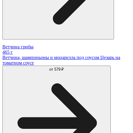
Ветчина грибы
465 г
Ветчина, шампиньоны и моцарелла под соусом Цезарь на
томатном соусе
от
579 ₽