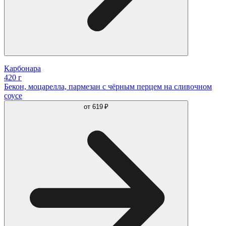
Карбонара
420 г
Бекон, моцарелла, пармезан с чёрным перцем на сливочном
соусе
от
619 ₽