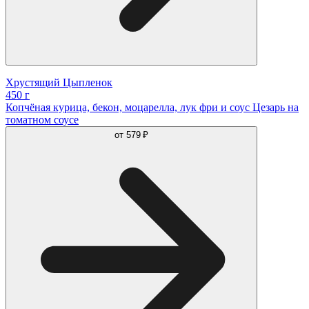
Хрустящий Цыпленок
450 г
Копчёная курица, бекон, моцарелла, лук фри и соус Цезарь на
томатном соусе
от
579 ₽