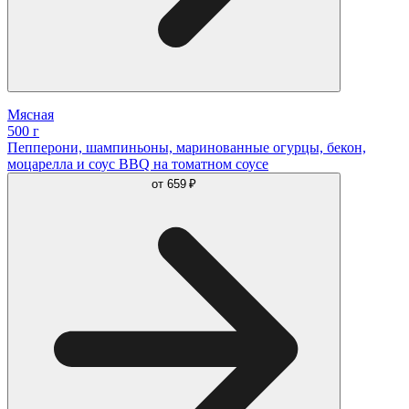
Мясная
500 г
Пепперони, шампиньоны, маринованные огурцы, бекон,
моцарелла и соус BBQ на томатном соусе
от
659 ₽