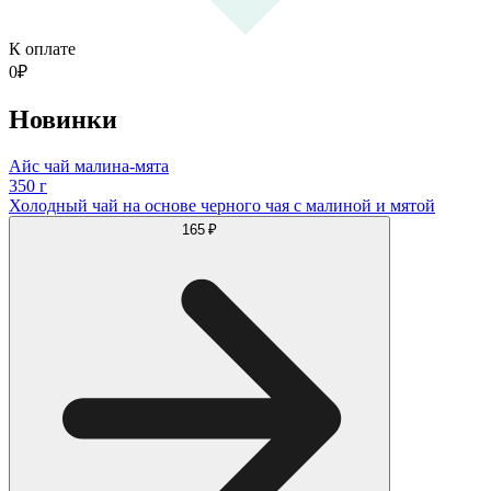
К оплате
0
₽
Новинки
Айс чай малина-мята
350 г
Холодный чай на основе черного чая с малиной и мятой
165 ₽