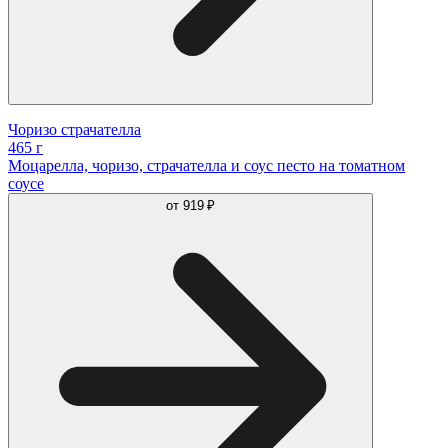
Чоризо страчателла
465 г
Моцарелла, чоризо, страчателла и соус песто на томатном
соусе
от
919 ₽