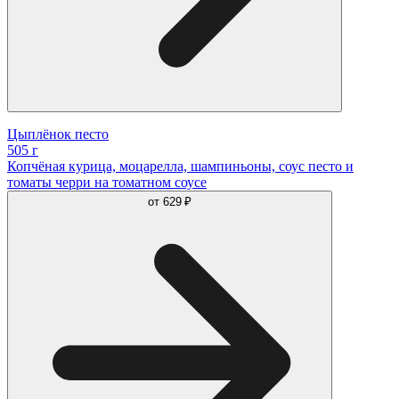
Цыплёнок песто
505 г
Копчёная курица, моцарелла, шампиньоны, соус песто и
томаты черри на томатном соусе
от
629 ₽