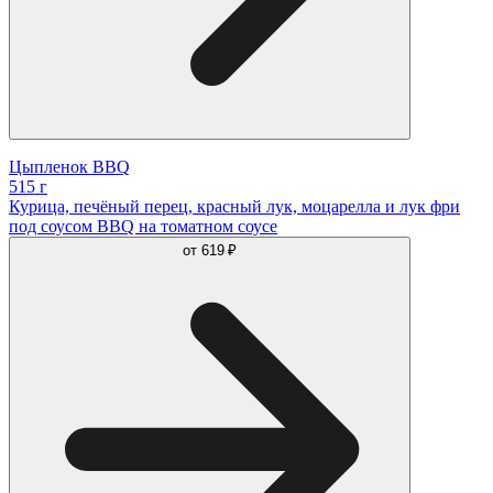
Цыпленок BBQ
515 г
Курица, печёный перец, красный лук, моцарелла и лук фри
под соусом BBQ на томатном соусе
от
619 ₽