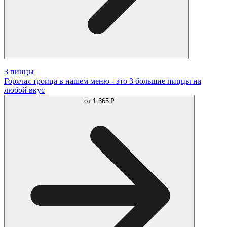
3 пиццы
Горячая троица в нашем меню - это 3 большие пиццы на
любой вкус
от
1 365 ₽